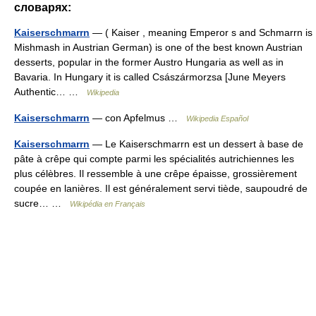
словарях:
Kaiserschmarrn
— ( Kaiser , meaning Emperor s and Schmarrn is
Mishmash in Austrian German) is one of the best known Austrian
desserts, popular in the former Austro Hungaria as well as in
Bavaria. In Hungary it is called Császármorzsa [June Meyers
Authentic… …
Wikipedia
Kaiserschmarrn
— con Apfelmus …
Wikipedia Español
Kaiserschmarrn
— Le Kaiserschmarrn est un dessert à base de
pâte à crêpe qui compte parmi les spécialités autrichiennes les
plus célèbres. Il ressemble à une crêpe épaisse, grossièrement
coupée en lanières. Il est généralement servi tiède, saupoudré de
sucre… …
Wikipédia en Français