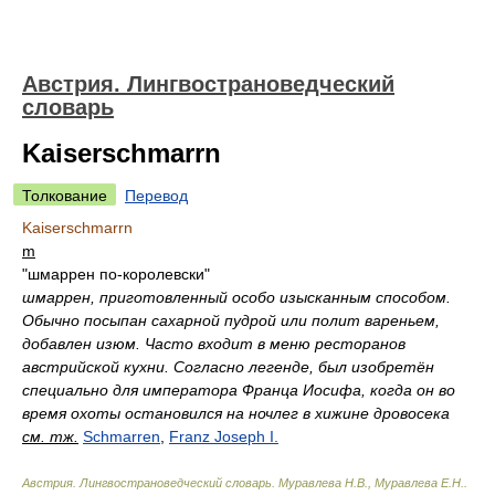
Австрия. Лингвострановедческий
словарь
Kaiserschmarrn
Толкование
Перевод
Kaiserschmarrn
m
"шмаррен по-королевски"
шмаррен, приготовленный особо изысканным способом.
Обычно посыпан сахарной пудрой или полит вареньем,
добавлен изюм. Часто входит в меню ресторанов
австрийской кухни. Согласно легенде, был изобретён
специально для императора Франца Иосифа, когда он во
время охоты остановился на ночлег в хижине дровосека
см. тж.
Schmarren
,
Franz Joseph I.
Австрия. Лингвострановедческий словарь
.
Муравлева Н.В., Муравлева Е.Н.
.