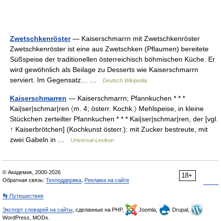
Zwetschkenröster
— Kaiserschmarrn mit Zwetschkenröster
Zwetschkenröster ist eine aus Zwetschken (Pflaumen) bereitete
Süßspeise der traditionellen österreichisch böhmischen Küche. Er
wird gewöhnlich als Beilage zu Desserts wie Kaiserschmarrn
serviert. Im Gegensatz… …
Deutsch Wikipedia
Kaiserschmarren
— Kaiserschmarrn; Pfannkuchen * * *
Kai|ser|schmar|ren 〈m. 4; österr. Kochk.〉 Mehlspeise, in kleine
Stückchen zerteilter Pfannkuchen * * * Kai|ser|schmar|ren, der [vgl.
↑ Kaiserbrötchen] (Kochkunst österr.): mit Zucker bestreute, mit
zwei Gabeln in …
Universal-Lexikon
© Академик, 2000-2026
18+
Обратная связь:
Техподдержка
,
Реклама на сайте
👣 Путешествия
Экспорт словарей на сайты
, сделанные на PHP,
Joomla,
Drupal,
WordPress, MODx.